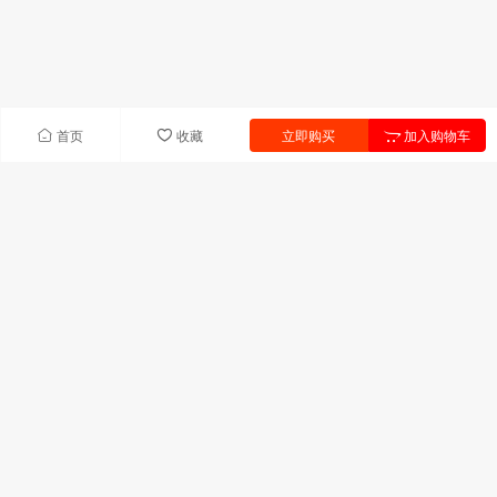
首页
收藏
立即购买
加入购物车
快速导航
首页
产品中心
联系我们
新闻中心
产品列表
UV树脂
UV单体
引发剂
助剂
固化剂
热塑性饱和聚酯
联系我们
广东省深圳市宝安区前进二路宝华森国际中心C座306室
技术服务:13823311709