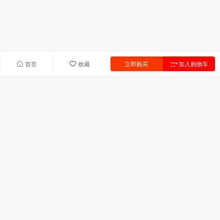
首页
收藏
立即购买
加入购物车
快速导航
首页
产品中心
联系我们
新闻中心
产品列表
UV树脂
UV单体
引发剂
助剂
固化剂
热塑性饱和聚酯
联系我们
广东省深圳市宝安区前进二路宝华森国际中心C座306室
技术服务:13823311709