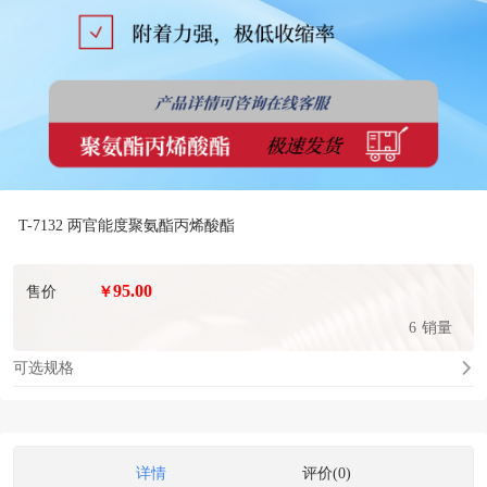
T-7132 两官能度聚氨酯丙烯酸酯
95.00
售价
￥
6
销量
可选规格
详情
评价(0)