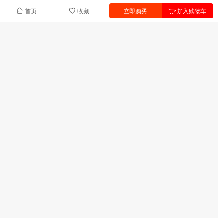
首页
收藏
立即购买
加入购物车
快速导航
首页
产品中心
联系我们
新闻中心
产品列表
UV树脂
UV单体
引发剂
助剂
固化剂
热塑性饱和聚酯
联系我们
广东省深圳市宝安区前进二路宝华森国际中心C座306室
技术服务:13823311709
邮箱:uyuv@163.com
特种辐射固化材料供应商