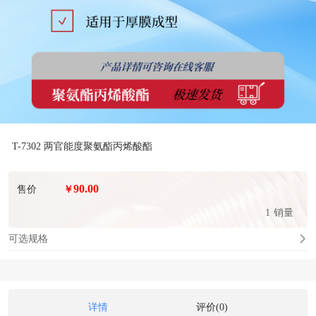
T-7302 两官能度聚氨酯丙烯酸酯
90.00
售价
￥
1
销量
可选规格
详情
评价(0)