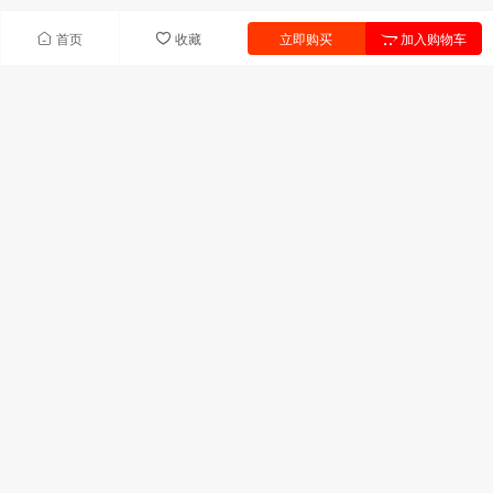
首页
收藏
立即购买
加入购物车
快速导航
首页
产品中心
联系我们
新闻中心
产品列表
UV树脂
UV单体
引发剂
助剂
固化剂
热塑性饱和聚酯
联系我们
广东省深圳市宝安区前进二路宝华森国际中心C座306室
技术服务:13823311709
邮箱:uyuv@163.com