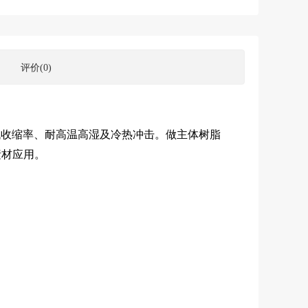
评价(0)
低收缩率、耐高温高湿及冷热冲击。做主体树脂
素材应用。
￥450.00
￥150.00
￥1
Uyracure-504 LED长波引
U-9310 阳离子固化UV树
T-7002
发剂
脂