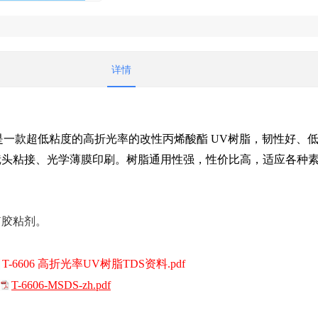
详情
是一款超低粘度的高折光率的改性丙烯酸酯 UV树脂，韧性好、
镜头粘接、光学薄膜印刷。树脂通用性强，性价比高，适应各种
V胶粘剂。
￥95.00
￥670.00
丙烯
T-7003 两官能度聚氨酯丙
T-6603 高折光率UV树脂
T-6606 高折光率UV树脂TDS资料.pdf
烯酸酯
T-6606-MSDS-zh.pdf