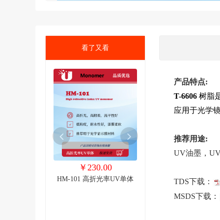
看了又看
产品特点:
T-6606
树脂
应用于光学
推荐用途:
UV油墨，U
0.00
￥230.00
￥105.00
十官能度聚氨酯丙
HM-101 高折光率UV单体
T-7111 两官能度聚酯
TDS下载：
UV树脂
酸酯
MSDS下载：