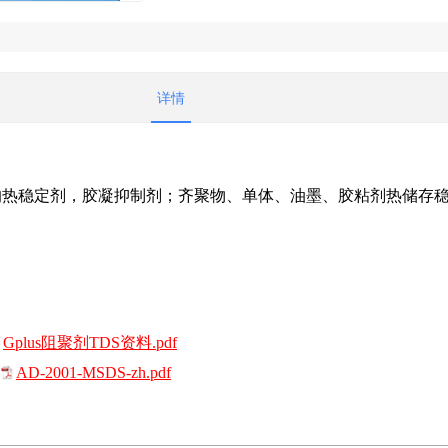
详情
的热稳定剂，胶凝抑制剂；齐聚物、单体、油墨、胶粘剂热储存
￥95.00
￥670.00
Gplus阻聚剂TDS资料.pdf
丙烯
T-7003 两官能度聚氨酯丙
T-6603 高折光率UV树脂
AD-2001-MSDS-zh.pdf
烯酸酯