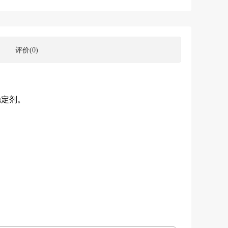
评价(0)
稳定剂。
￥450.00
￥150.00
￥1
Uyracure-504 LED长波引
U-9310 阳离子固化UV树
T-7002
发剂
脂