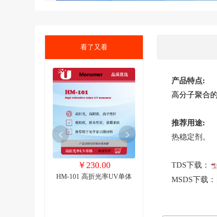
看了又看
产品特点:
高分子聚合
推荐用途:
热稳定剂。
0.00
￥230.00
￥105.00
TDS下载：
十官能度聚氨酯丙
HM-101 高折光率UV单体
T-7111 两官能度聚酯
MSDS下载：
UV树脂
酸酯