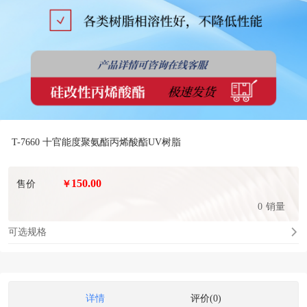
T-7660 十官能度聚氨酯丙烯酸酯UV树脂
150.00
售价
￥
0
销量
可选规格
详情
评价(0)