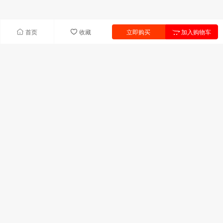
首页
收藏
立即购买
加入购物车
快速导航
首页
产品中心
联系我们
新闻中心
产品列表
UV树脂
UV单体
引发剂
助剂
固化剂
热塑性饱和聚酯
联系我们
广东省深圳市宝安区前进二路宝华森国际中心C座306室
技术服务:13823311709
邮箱:uyuv@163.com