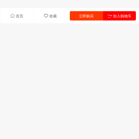
首页
收藏
立即购买
加入购物车
快速导航
首页
产品中心
联系我们
新闻中心
产品列表
UV树脂
UV单体
引发剂
助剂
固化剂
热塑性饱和聚酯
联系我们
广东省深圳市宝安区前进二路宝华森国际中心C座306室
技术服务:13823311709
邮箱:uyuv@163.com