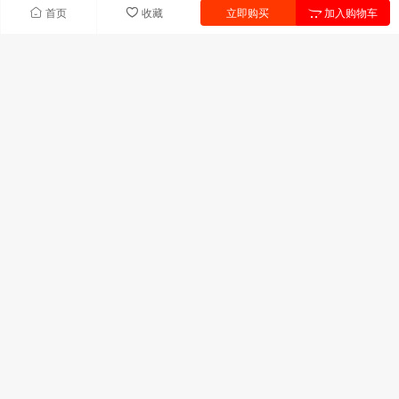
首页
收藏
立即购买
加入购物车
快速导航
首页
产品中心
联系我们
新闻中心
产品列表
UV树脂
UV单体
引发剂
助剂
固化剂
热塑性饱和聚酯
联系我们
广东省深圳市宝安区前进二路宝华森国际中心C座306室
技术服务:13823311709
邮箱:uyuv@163.com
特种辐射固化材料供应商