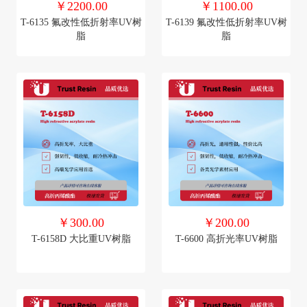
￥2200.00
￥1100.00
T-6135 氟改性低折射率UV树
T-6139 氟改性低折射率UV树
脂
脂
￥300.00
￥200.00
T-6158D 大比重UV树脂
T-6600 高折光率UV树脂