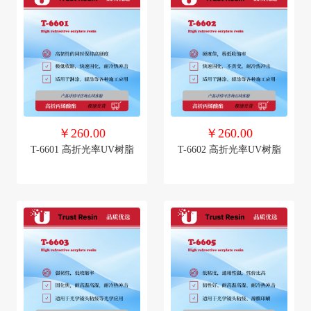
￥260.00
￥260.00
T-6601 高折光率UV树脂
T-6602 高折光率UV树脂