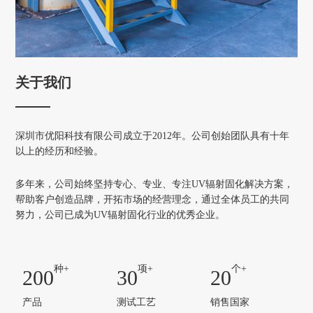
关于我们
深圳市优阳科技有限公司成立于2012年。公司创始团队具有十年
以上的经历和经验。
多年来，公司始终坚持专心、专业、专注UV辐射固化解决方案，
帮助客户创造品牌，开拓市场的经营理念，通过全体员工的共同
努力，公司已成为UV辐射固化行业的优秀企业。
种+
项+
个+
200
30
20
产品
测试工艺
销售国家