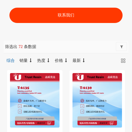
联系我们
筛选出
72
条数据
综合
销量
热度
价格
最新