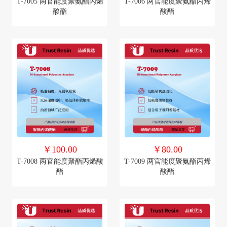
T-7005 两官能度聚氨酯丙烯
T-7006 两官能度聚氨酯丙烯
酸酯
酸酯
￥100.00
￥80.00
T-7008 两官能度聚酯丙烯酸
T-7009 两官能度聚氨酯丙烯
酯
酸酯