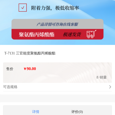
T-7131 三官能度聚氨酯丙烯酸酯
90.00
售价
￥
8
销量
可选规格
详情
评价(0)