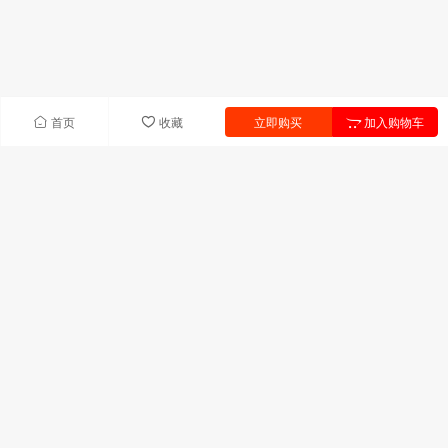
首页
收藏
立即购买
加入购物车
快速导航
首页
产品中心
联系我们
新闻中心
产品列表
UV树脂
UV单体
引发剂
助剂
固化剂
热塑性饱和聚酯
联系我们
广东省深圳市宝安区前进二路宝华森国际中心C座306室
技术服务:13823311709