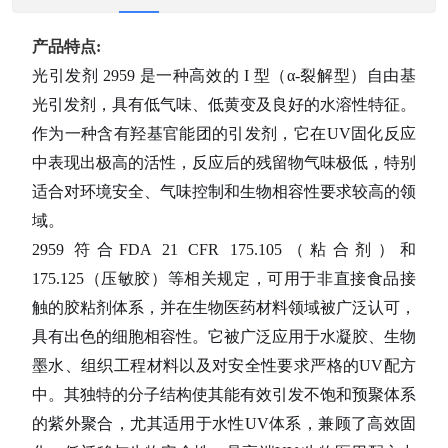
产品特点:
光引发剂
2959
是一种高效的
I
型（α
-
裂解型）自由基
光引发剂，具有低气味、低黄变及良好的水溶性特征。
作为一种含有羟基官能团的引发剂，它在
UV
固化反应
中表现出极高的活性，反应后的残留物气味极低，特别
适合对环境安全、气味控制和生物相容性要求较高的领
域。
2959
符合
FDA 21 CFR 175.105
（粘合剂）和
175.125
（压敏胶）等相关规定，可用于非直接食品接
触的胶粘剂体系，并在生物医药材料领域被广泛认可，
具有出色的细胞相容性。它被广泛应用于水凝胶、生物
墨水、组织工程材料以及对安全性要求严格的
UV
配方
中。其独特的分子结构使其能有效引发不饱和预聚体系
的紫外聚合，尤其适用于水性
UV
体系，兼顾了高效固