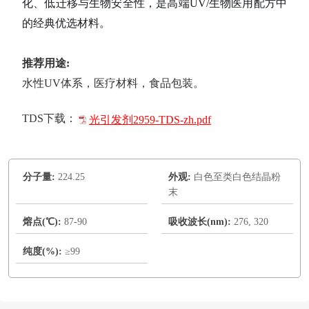
化、低迁移与生物安全性，是高端
UV/
生物医用配方中
的经典优选材料。
推荐用途:
水性UV体系，医疗材料，食品包装。
TDS下载：
光引发剂2959-TDS-zh.pdf
分子量:
224.25
外观:
白色至类白色结晶粉
末
熔点(℃):
87-90
吸收波长(nm):
276, 320
纯度(%):
≥99